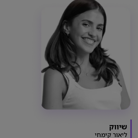
שיווק
ליאור קימחי