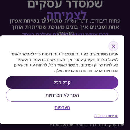
שמסדר עסקים
לצמיחה
.
פחות דיבורים, יותר עשייה.
מתחילים בשיחת אפיון
אחת ומבינים איך בונים מערכת שמייתרת אותך
מהעסק
דברו איתנו ונעשה סדר גם אצלכם בעסק
×
אנחנו משתמשים בעוגיות ובטכנולוגיות דומות כדי לאפשר לאתר
לפעול בצורה תקינה, להבין איך משתמשים בו ולמדוד ולשפר
פעילויות שיווק ופרסום. אפשר לאשר הכל, לדחות עוגיות שאינן
הכרחיות או לבחור את ההעדפות שלך.
קבל הכל
הסר לא הכרחיות
העדפות
מדיניות הפרטיות
העסק מכניס בחודש מתחת ל50 אלף
העסק מכניס בחודש 50+
מעל 100+