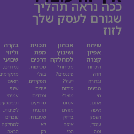
ככה נראה תהליך
שגורם לעסק שלך
לזוז
שיחת
אבחון
תכנית
בקרה
אפיון
ושיבוץ
מפת
וליווי
קצרה
למחלקה
דרכים
שבועי
היכרות
מכירות?
משימות,
נמדדים,
חדה
פיננסים?
בעלי
מתקדמים,
וברורה.
ייעול?
תפקידים,
רואים
מבינים
פיתוח
יעדים
שינוי
מי
מוצר?
ומדדים
אמיתי.
אתם,
אנחנו
מדויקים.
וכשמגיעים
איפה
מזהים
תוכנית
ליציבות,
העסק
בדיוק
שעובדת,
עוברים
עומד,
איפה
לא
למחלקה
ומה
הכי
רק
הבאה.