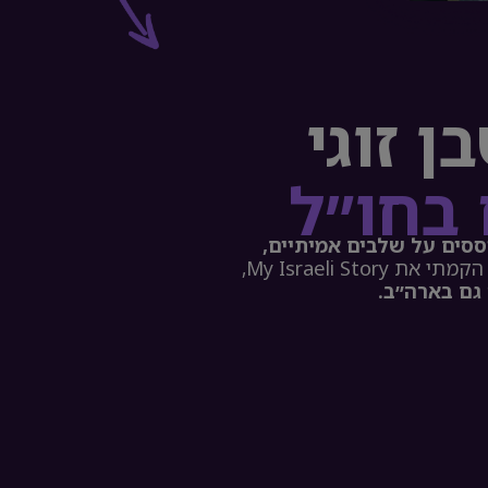
 זוגי
 בחו״ל
סים על שלבים אמיתיים,
מעל 150 שיטות עבודה שמתחברים לעסק אחד. כשהחזרתי את זה לארץ, הקמתי את My Israeli Story,
גם בארה״ב.