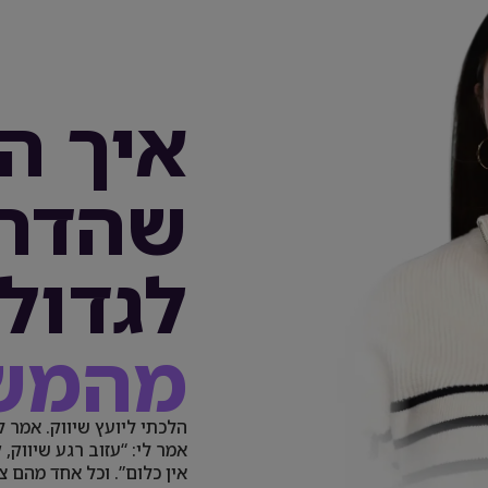
איך ה
שהדרך
לגדול
מהמש
הלכתי ליועץ שיווק. אמר ל
אמר לי: “עזוב רגע שיווק,
אין כלום”. וכל אחד מהם 