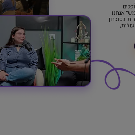
פכים
ש" אנחנו
ות בסנכרון
ולית,