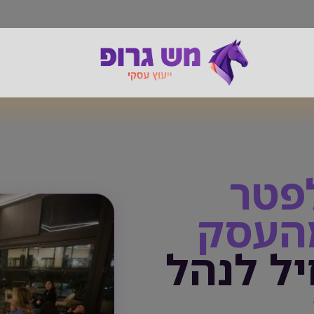
פטר
העסק
ל לנהל