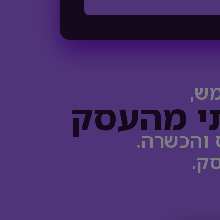
מש,
י מהעסק
ק.