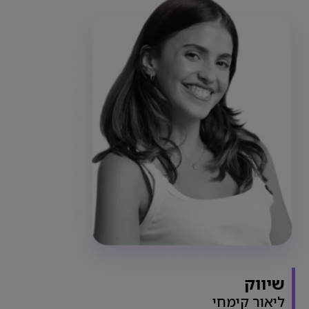
שיווק
ליאור קימחי