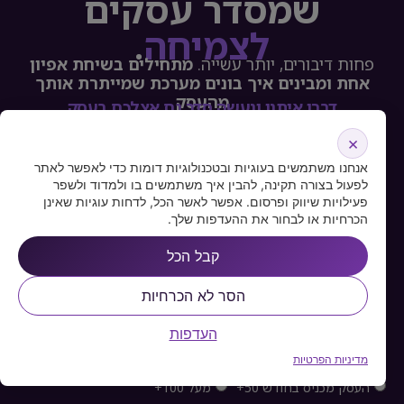
שמסדר עסקים
לצמיחה
.
פחות דיבורים, יותר עשייה.
מתחילים בשיחת אפיון
אחת ומבינים איך בונים מערכת שמייתרת אותך
מהעסק
דברו איתנו ונעשה סדר גם אצלכם בעסק
×
אנחנו משתמשים בעוגיות ובטכנולוגיות דומות כדי לאפשר לאתר
לפעול בצורה תקינה, להבין איך משתמשים בו ולמדוד ולשפר
פעילויות שיווק ופרסום. אפשר לאשר הכל, לדחות עוגיות שאינן
הכרחיות או לבחור את ההעדפות שלך.
קבל הכל
הסר לא הכרחיות
העדפות
מדיניות הפרטיות
העסק מכניס בחודש מתחת ל50 אלף
העסק מכניס בחודש 50+
מעל 100+