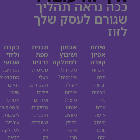
ככה נראה תהליך
שגורם לעסק שלך
לזוז
שיחת
אבחון
תכנית
בקרה
אפיון
ושיבוץ
מפת
וליווי
קצרה
למחלקה
דרכים
שבועי
היכרות
מכירות?
משימות,
נמדדים,
חדה
פיננסים?
בעלי
מתקדמים,
וברורה.
ייעול?
תפקידים,
רואים
מבינים
פיתוח
יעדים
שינוי
מי
מוצר?
ומדדים
אמיתי.
אתם,
אנחנו
מדויקים.
וכשמגיעים
איפה
מזהים
תוכנית
ליציבות,
העסק
בדיוק
שעובדת,
עוברים
עומד,
איפה
לא
למחלקה
ומה
הכי
רק
הבאה.