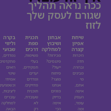
ככה נראה תהליך
שגורם לעסק שלך
לזוז
שיחת
אבחון
תכנית
בקרה
אפיון
ושיבוץ
מפת
וליווי
קצרה
למחלקה
דרכים
שבועי
היכרות
מכירות?
משימות,
נמדדים,
חדה
פיננסים?
בעלי
מתקדמים,
וברורה.
ייעול?
תפקידים,
רואים
מבינים
פיתוח
יעדים
שינוי
מי
מוצר?
ומדדים
אמיתי.
אתם,
אנחנו
מדויקים.
וכשמגיעים
איפה
מזהים
תוכנית
ליציבות,
העסק
בדיוק
שעובדת,
עוברים
עומד,
איפה
לא
למחלקה
ומה
הכי
רק
הבאה.