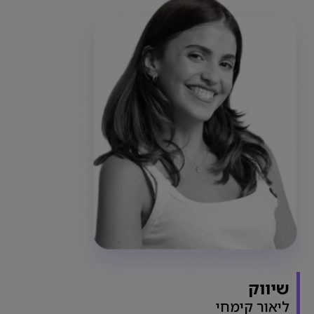
שיווק
ליאור קימחי