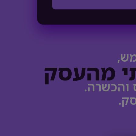
מש,
י מהעסק
ק.