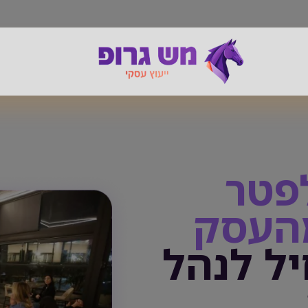
פטר
העסק
ל לנהל