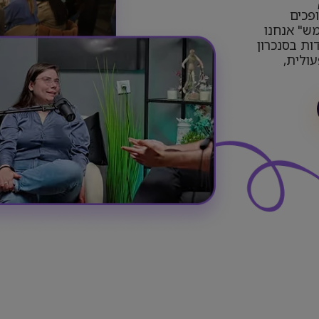
פכים
ש" אנחנו
ות בסנכרון
ולית,