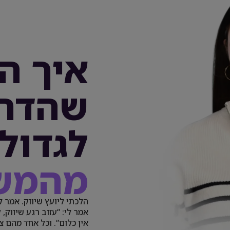
איך ה
שהדרך
לגדול
מהמש
הלכתי ליועץ שיווק. אמר ל
אמר לי: “עזוב רגע שיווק,
אין כלום”. וכל אחד מהם 