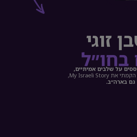
 זוגי
 בחו״ל
סים על שלבים אמיתיים,
מעל 150 שיטות עבודה שמתחברים לעסק אחד. כשהחזרתי את זה לארץ, הקמתי את My Israeli Story,
גם בארה״ב.